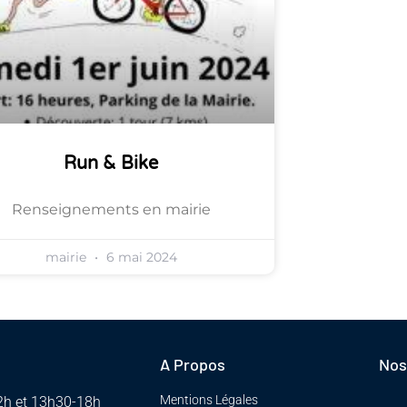
Run & Bike
Renseignements en mairie
mairie
6 mai 2024
A Propos
Nos
Mentions Légales
12h et 13h30-18h