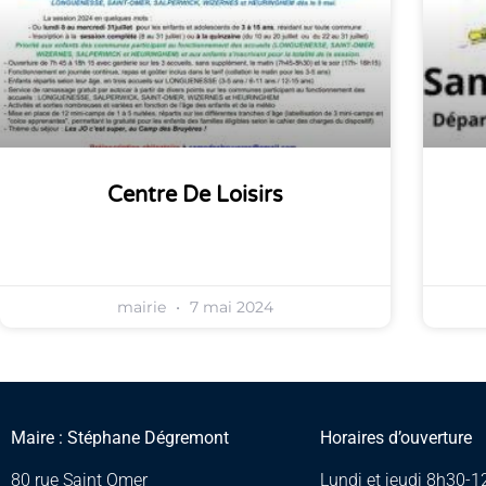
Centre De Loisirs
mairie
7 mai 2024
Maire : Stéphane Dégremont
Horaires d’ouverture
80 rue Saint Omer
Lundi et jeudi 8h30-